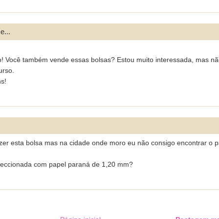
e...
do! Você também vende essas bolsas? Estou muito interessada, mas n
urso.
s!
azer esta bolsa mas na cidade onde moro eu não consigo encontrar o p
nfeccionada com papel paraná de 1,20 mm?