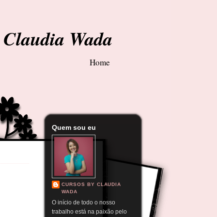
y Claudia Wada
Home
Quem sou eu
CURSOS BY CLAUDIA
WADA
O início de todo o nosso
trabalho está na paixão pelo