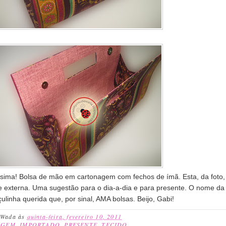
ima! Bolsa de mão em cartonagem com fechos de ímã. Esta, da foto, f
e externa. Uma sugestão para o dia-a-dia e para presente. O nome da
nha querida que, por sinal, AMA bolsas. Beijo, Gabi!
 Wada
às
quinta-feira, fevereiro 10, 2011
AGEM
,
IMPORTADO
,
PRESENTE
,
TECIDO