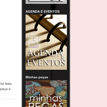
AGENDA E EVENTOS
Minhas peças
oi feita
 peça é