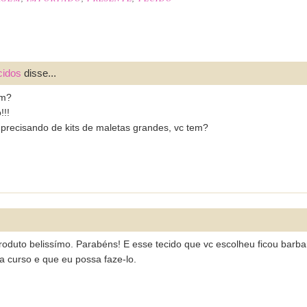
cidos
disse...
em?
!!!
u precisando de kits de maletas grandes, vc tem?
roduto belissímo. Parabéns! E esse tecido que vc escolheu ficou barba
a curso e que eu possa faze-lo.