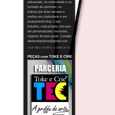
artesanato, na curiosidade e na
vontade de aprender, no
esforço por fazer sempre o
melhor em criatividade e em
acabamento final. Cada
trabalho, cada projeto, tem que
ser personalizado, exclusivo,
original, de bom gosto. Contato:
ateliesimplylove@gmail.com
VER MEU PERFIL COMPLETO
PEÇAS com TOKE E CRIE