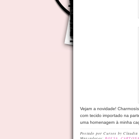
Vejam a novidade! Charmosíss
com tecido importado na part
uma homenagem à minha caçuli
Postado por
Cursos by Claudia
Marcadores:
BOLSA
,
CARTON