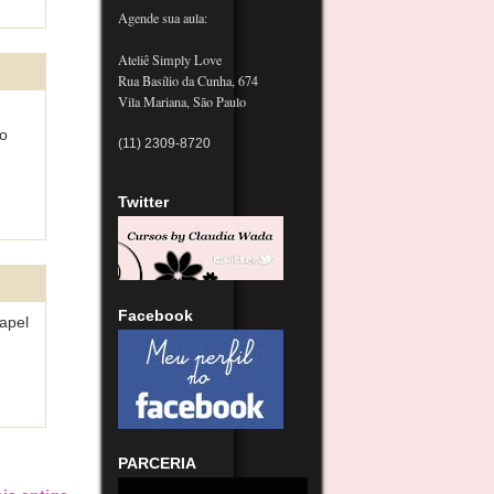
Agende sua aula:
Ateliê Simply Love
Rua Basílio da Cunha, 674
Vila Mariana, São Paulo
ão
(11) 2309-8720
Twitter
Facebook
apel
PARCERIA