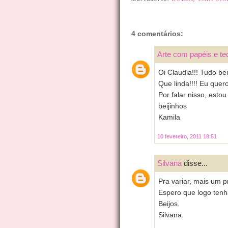
4 comentários:
Arte com papéis e te
Oi Claudia!!! Tudo b
Que linda!!!! Eu quero
Por falar nisso, esto
beijinhos
Kamila
10 fevereiro, 2011 18:51
Silvana
disse...
Pra variar, mais um p
Espero que logo tenh
Beijos.
Silvana